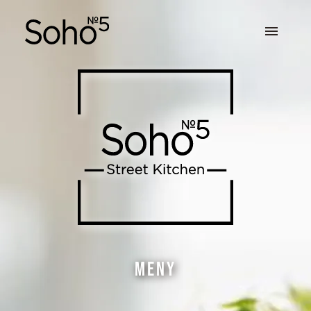
MENY
DAGENS LUNCH
SUMMER MENU
TOPP 9
Meny
042 15 66 81